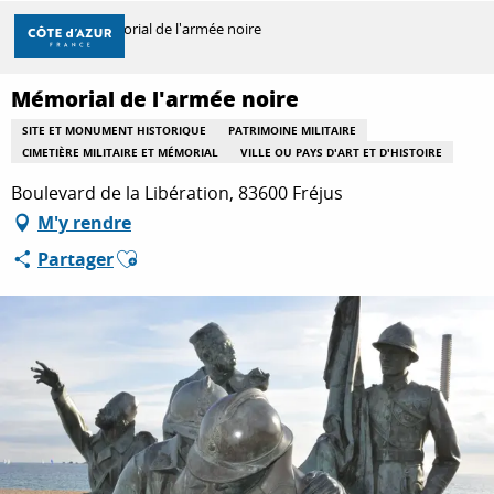
Aller
Accueil
Mémorial de l'armée noire
au
contenu
principal
Mémorial de l'armée noire
DÉCOUVRIR
SITE ET MONUMENT HISTORIQUE
PATRIMOINE MILITAIRE
CIMETIÈRE MILITAIRE ET MÉMORIAL
VILLE OU PAYS D'ART ET D'HISTOIRE
À FAIRE
Boulevard de la Libération, 83600 Fréjus
M'y rendre
Ajouter aux favoris
Partager
SÉJOURNER