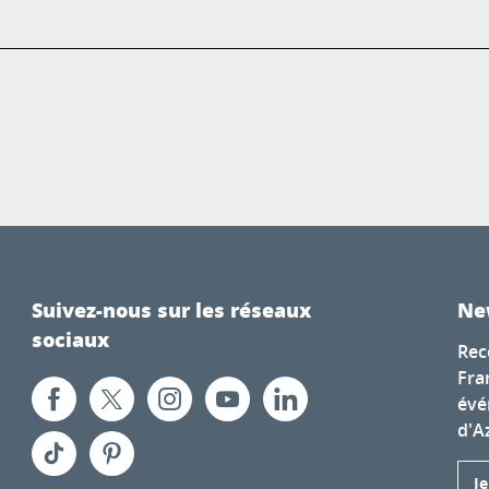
Suivez-nous sur les réseaux
Ne
sociaux
Rec
Fra
évé
d'A
J