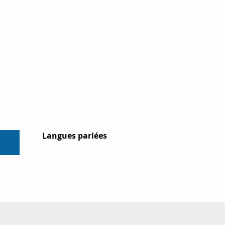
Langues parlées
Langues parlées