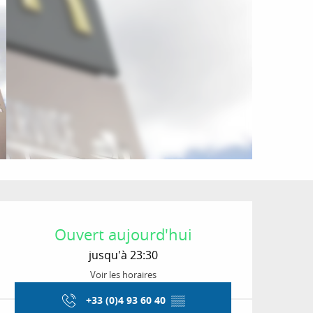
Ouverture et coordon
Ouvert aujourd'hui
jusqu'à 23:30
Voir les horaires
+33 (0)4 93 60 40
▒▒