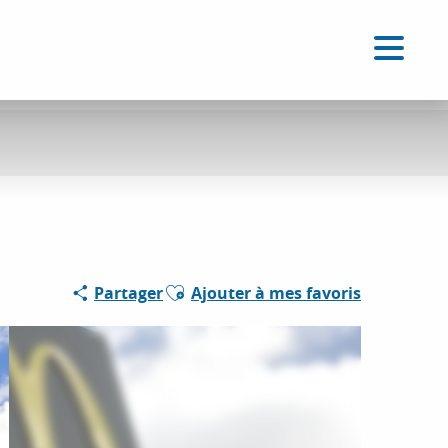
FR
Accessibilité
Recherche
Voir les favoris
Ajouter aux favoris
Partager
Ajouter à mes favoris