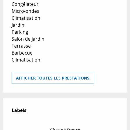
Congélateur
Micro-ondes
Climatisation
Jardin
Parking
Salon de jardin
Terrasse
Barbecue
Climatisation
AFFICHER TOUTES LES PRESTATIONS
Offres de prestations
Labels
Labels
Gîtes de France