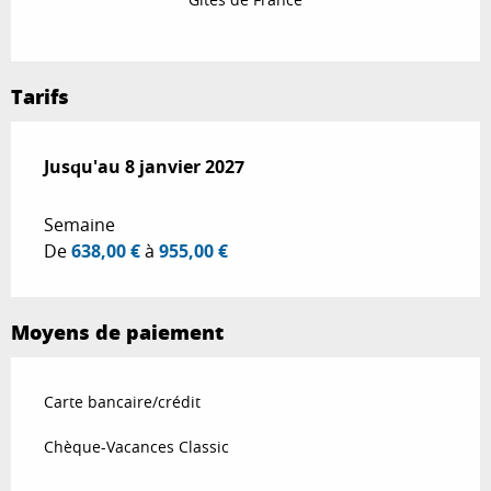
Tarifs
Du
Jusqu'au
20 décembre 2025
8 janvier 2027
au
8 janvier 2027
Semaine
De
638,00 €
à
955,00 €
Moyens de paiement
Carte bancaire/crédit
Chèque-Vacances Classic