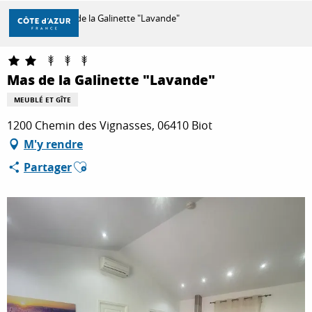
Aller
Accueil
Mas de la Galinette "Lavande"
au
contenu
principal
DÉCOUVRIR
Mas de la Galinette "Lavande"
MEUBLÉ ET GÎTE
À FAIRE
1200 Chemin des Vignasses, 06410 Biot
M'y rendre
Ajouter aux favoris
Partager
SÉJOURNER