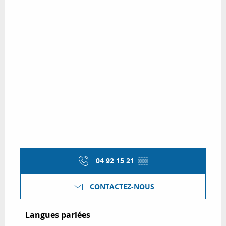
04 92 15 21
▒▒
CONTACTEZ-NOUS
Langues parlées
Langues parlées