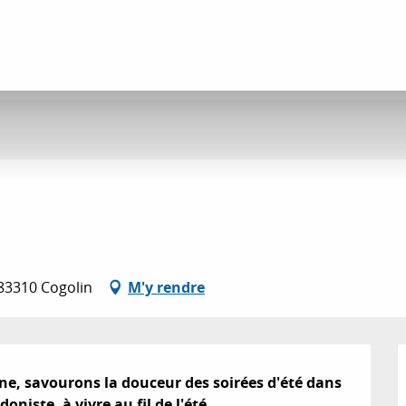
 83310 Cogolin
M'y rendre
ne, savourons la douceur des soirées d'été dans 
iste, à vivre au fil de l'été.
