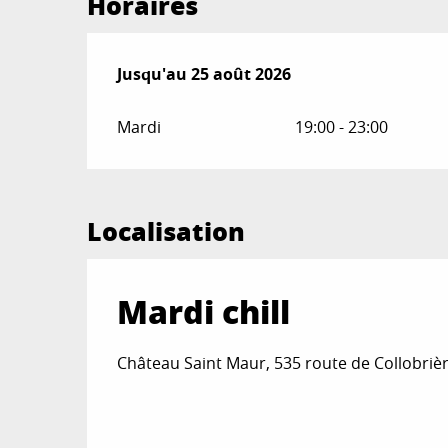
Horaires
Du
Jusqu'au
30 juin 2026
25 août 2026
au
25 août 2026
Mardi
19:00 - 23:00
Localisation
Mardi chill
Château Saint Maur, 535 route de Collobriè