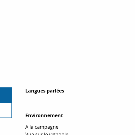
Langues parlées
Langues parlées
Environnement
Environnement
A la campagne
Vue sur le vignoble