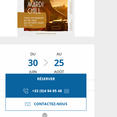
Ouverture et coordon
DU
AU
30
25
JUIN
AOÛT
RÉSERVER
+33 (0)4 94 95 48
▒▒
CONTACTEZ-NOUS