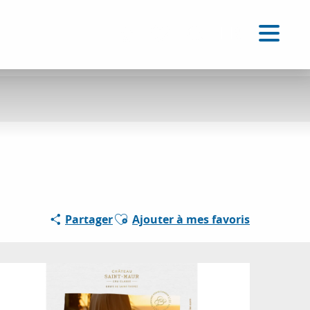
FR
Accessibilité
Recherche
Voir les favoris
Ajouter aux favoris
Partager
Ajouter à mes favoris