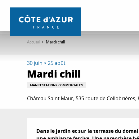
Aller
au
contenu
principal
Accueil
Mardi chill
30 juin > 25 août
Mardi chill
MANIFESTATIONS COMMERCIALES
Château Saint Maur, 535 route de Collobrières,
Description
Dans le jardin et sur la terrasse du domai
une ambiance festive. Une parenthèse hédon