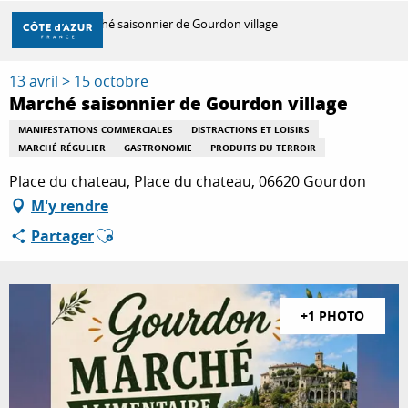
Aller
Accueil
Marché saisonnier de Gourdon village
au
contenu
principal
13 avril > 15 octobre
DÉCOUVRIR
Marché saisonnier de Gourdon village
MANIFESTATIONS COMMERCIALES
DISTRACTIONS ET LOISIRS
MARCHÉ RÉGULIER
GASTRONOMIE
PRODUITS DU TERROIR
À FAIRE
Place du chateau, Place du chateau, 06620 Gourdon
M'y rendre
SÉJOURNER
Ajouter aux favoris
Partager
+1 PHOTO