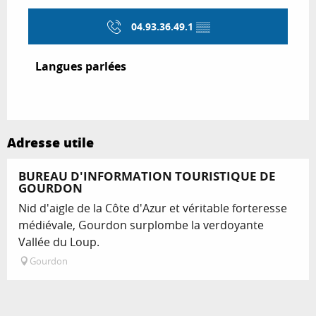
04.93.36.49.1
▒▒
Langues parlées
Langues parlées
Adresse utile
BUREAU D'INFORMATION TOURISTIQUE DE
GOURDON
Nid d'aigle de la Côte d'Azur et véritable forteresse
médiévale, Gourdon surplombe la verdoyante
Vallée du Loup.
Gourdon