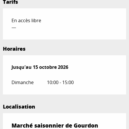
Tarifs
En accès libre
—
Horaires
Du
Jusqu'au
13 avril 2026
15 octobre 2026
au
15 octobre 2026
Dimanche
10:00 - 15:00
Localisation
Marché saisonnier de Gourdon