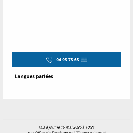
04 93 73 63
▒▒
Langues parlées
Langues parlées
Mis à jour le 19 mai 2026 à 10:21
par Office de Tourisme de Villeneuve-Loubet