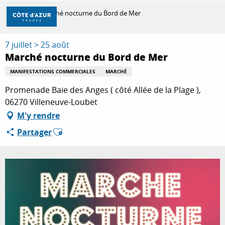
Aller
Accueil
Marché nocturne du Bord de Mer
au
contenu
principal
7 juillet > 25 août
DÉCOUVRIR
Marché nocturne du Bord de Mer
MANIFESTATIONS COMMERCIALES
MARCHÉ
À FAIRE
Promenade Baie des Anges ( côté Allée de la Plage ),
06270 Villeneuve-Loubet
M'y rendre
SÉJOURNER
Ajouter aux favoris
Partager