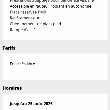
Prestations adaptées pour déficience visuelle
Accessible en fauteuil roulant en autonomie
Place réservée PMR
Revêtement dur
Cheminement de plain-pied
Rampe d'accès
Tarifs
En accès libre
—
Horaires
Du
Jusqu'au
7 juillet 2026
25 août 2026
au
25 août 2026