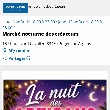
Aller
Accueil
Marché nocturne des créateurs
au
contenu
principal
Jeudi 6 août de 18:00 à 23:00 / Jeudi 13 août de 18:00 à
DÉCOUVRIR
23:00 / ...
Marché nocturne des créateurs
À FAIRE
137 boulevard Cavalier, 83480 Puget-sur-Argens
M'y rendre
Ajouter aux favoris
Partager
SÉJOURNER