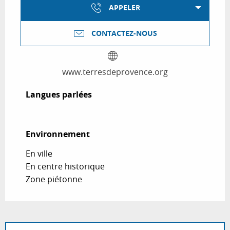
APPELER
CONTACTEZ-NOUS
www.terresdeprovence.org
Langues parlées
Langues parlées
Environnement
Environnement
En ville
En centre historique
Zone piétonne