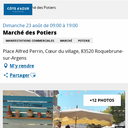
Aller
Accueil
Marché des Potiers
au
contenu
principal
Dimanche 23 août de 09:00 à 19:00
DÉCOUVRIR
Marché des Potiers
MANIFESTATIONS COMMERCIALES
MARCHÉ
POTERIE
À FAIRE
Place Alfred Perrin, Cœur du village, 83520 Roquebrune-
sur-Argens
M'y rendre
SÉJOURNER
Ajouter aux favoris
Partager
+12 PHOTOS