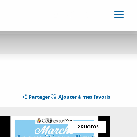
FR
Accessibilité
Recherche
Voir les favoris
Ajouter aux favoris
Partager
Ajouter à mes favoris
+2 PHOTOS