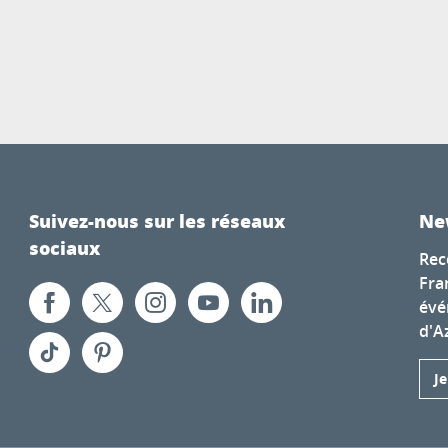
Suivez-nous sur les réseaux
Ne
sociaux
Rec
Fra
évé
d'A
J