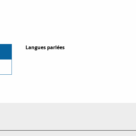
Langues parlées
Langues parlées