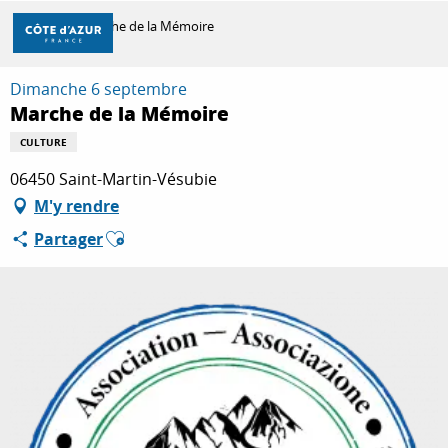
Aller
Accueil
Marche de la Mémoire
au
contenu
principal
Dimanche 6 septembre
DÉCOUVRIR
Marche de la Mémoire
CULTURE
À FAIRE
06450 Saint-Martin-Vésubie
M'y rendre
Ajouter aux favoris
Partager
SÉJOURNER