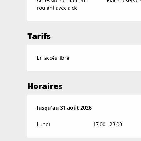
Accessible en fauteuil
Place réservé
roulant avec aide
Tarifs
En accès libre
Horaires
Du
Jusqu'au
1 juillet 2026
31 août 2026
au
31 août 2026
Lundi
17:00 - 23:00