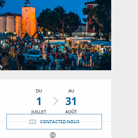
Ouverture et coordon
DU
AU
1
31
JUILLET
AOÛT
CONTACTEZ-NOUS