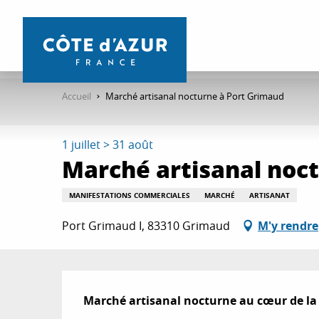
Aller
au
contenu
principal
Accueil
Marché artisanal nocturne à Port Grimaud
1 juillet > 31 août
Marché artisanal noc
MANIFESTATIONS COMMERCIALES
MARCHÉ
ARTISANAT
Port Grimaud I, 83310 Grimaud
M'y rendre
Description
Marché artisanal nocturne au cœur de la 