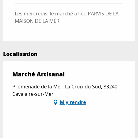
Dimanche 26 avril 2026
Les mercredis, le marché a lieu PARVIS DE LA
MAISON DE LA MER
Dimanche 3 mai 2026
Vendredi 8 mai 2026
Localisation
Jeudi 14 mai 2026
Marché Artisanal
Lundi 25 mai 2026
Promenade de la Mer, La Croix du Sud, 83240
Cavalaire-sur-Mer
Dimanche 31 mai 2026
M'y rendre
Samedi 13 juin 2026
Samedi 20 juin 2026