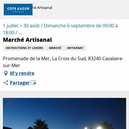
Aller
Accueil
Marché Artisanal
au
contenu
principal
1 juillet > 30 août / Dimanche 6 septembre de 09:00 à
DÉCOUVRIR
18:00 / ...
Marché Artisanal
À FAIRE
DISTRACTIONS ET LOISIRS
MARCHÉ
ARTISANAT
Promenade de la Mer, La Croix du Sud, 83240 Cavalaire-
sur-Mer
SÉJOURNER
M'y rendre
Ajouter aux favoris
Partager