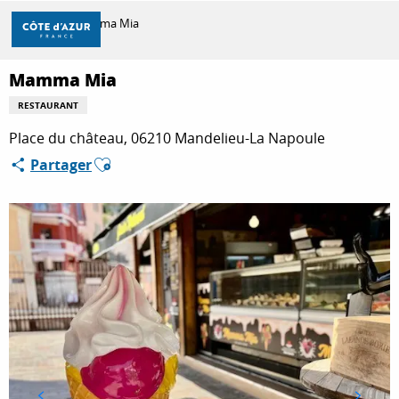
Aller
Accueil
Mamma Mia
au
contenu
principal
Mamma Mia
DÉCOUVRIR
RESTAURANT
Place du château, 06210 Mandelieu-La Napoule
À FAIRE
Ajouter aux favoris
Partager
SÉJOURNER