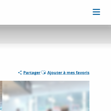
FR
Accessibilité
Recherche
Voir les favoris
Ajouter aux favoris
Partager
Ajouter à mes favoris