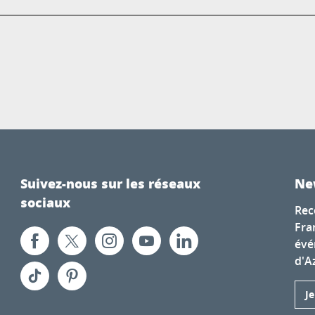
Suivez-nous sur les réseaux
Ne
sociaux
Rec
Fra
évé
d'A
J