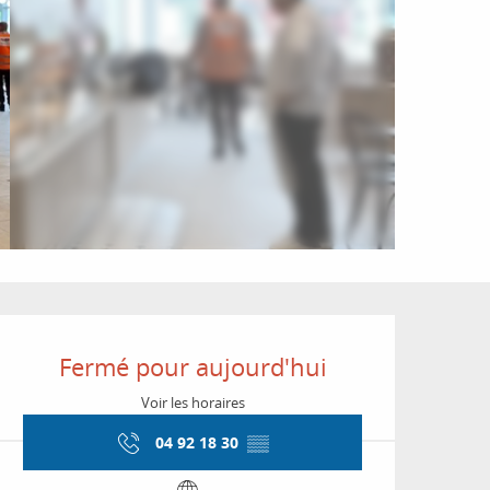
Ouverture et coordon
Fermé pour aujourd'hui
Voir les horaires
04 92 18 30
▒▒