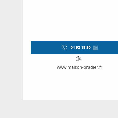
04 92 18 30
▒▒
www.maison-pradier.fr