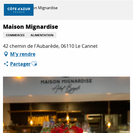
Aller
Accueil
Maison Mignardise
au
contenu
principal
Maison Mignardise
DÉCOUVRIR
COMMERCES
ALIMENTATION
42 chemin de l'Aubarède, 06110 Le Cannet
À FAIRE
M'y rendre
Ajouter aux favoris
Partager
SÉJOURNER