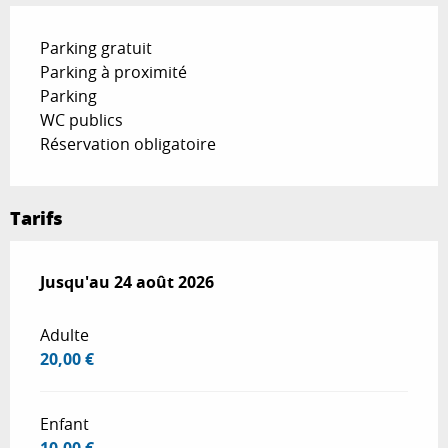
Parking gratuit
Parking à proximité
Parking
WC publics
Réservation obligatoire
Tarifs
Du
Jusqu'au
4 juillet 2026
24 août 2026
au
24 août 2026
Adulte
20,00 €
Enfant
10,00 €