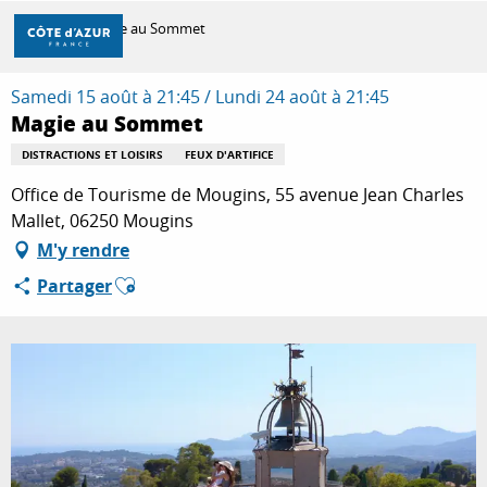
Aller
Accueil
Magie au Sommet
au
contenu
principal
Samedi 15 août à 21:45 / Lundi 24 août à 21:45
DÉCOUVRIR
Magie au Sommet
DISTRACTIONS ET LOISIRS
FEUX D'ARTIFICE
À FAIRE
Office de Tourisme de Mougins, 55 avenue Jean Charles
Mallet, 06250 Mougins
M'y rendre
SÉJOURNER
Ajouter aux favoris
Partager