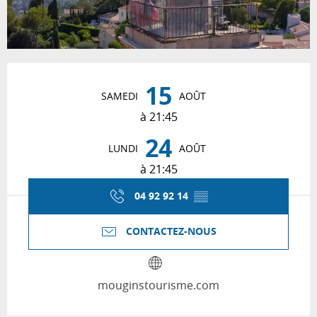
Ouverture et coordonnées
15
SAMEDI
AOÛT
à 21:45
24
LUNDI
AOÛT
à 21:45
04 92 92 14
▒▒
CONTACTEZ-NOUS
mouginstourisme.com