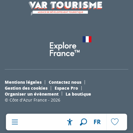
Mentions légales
Contactez nous
Gestion des cookies
Espace Pro
Organiser un évènement
La boutique
© Côte d'Azur France - 2026
FR
Accessibilité
Recherche
Voir les fa