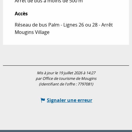
Arrêt de bus à moins de 500 m
Accès
Accès
Réseau de bus Palm - Lignes 26 ou 28 - Arrêt
Mougins Village
Mis à jour le 19 juillet 2026 à 14:27
par Office de tourisme de Mougins
(Identifiant de l'offre :
7797081
)
Signaler une erreur