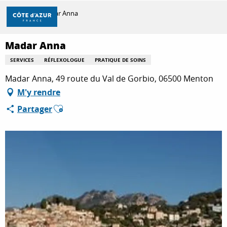
Aller
Accueil
Madar Anna
au
contenu
principal
Madar Anna
DÉCOUVRIR
SERVICES
RÉFLEXOLOGUE
PRATIQUE DE SOINS
Madar Anna, 49 route du Val de Gorbio, 06500 Menton
À FAIRE
M'y rendre
Ajouter aux favoris
Partager
SÉJOURNER