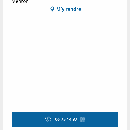
Menton
M'y rendre
06 75 14 37
▒▒