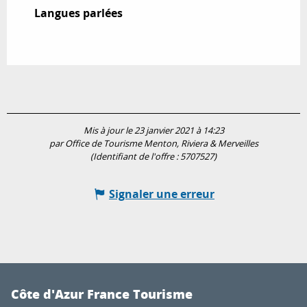
Langues parlées
Langues parlées
Mis à jour le 23 janvier 2021 à 14:23
par Office de Tourisme Menton, Riviera & Merveilles
(Identifiant de l'offre :
5707527
)
Signaler une erreur
Côte d'Azur France Tourisme