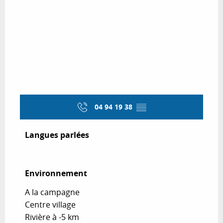
04 94 19 38
▒▒
Langues parlées
Langues parlées
Environnement
Environnement
A la campagne
Centre village
Rivière à -5 km