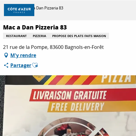
Aller
Accueil
Mac a Dan Pizzeria 83
au
contenu
principal
Mac a Dan Pizzeria 83
DÉCOUVRIR
RESTAURANT
PIZZERIA
PROPOSE DES PLATS FAITS MAISON
21 rue de la Pompe, 83600 Bagnols-en-Forêt
À FAIRE
M'y rendre
Ajouter aux favoris
Partager
SÉJOURNER