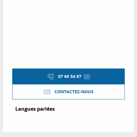
07 66 54 97
▒▒
CONTACTEZ-NOUS
Langues parlées
Langues parlées