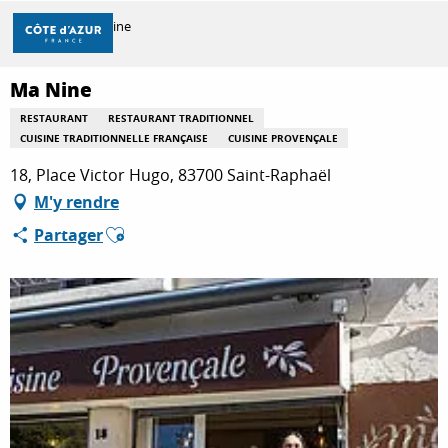
Aller
Accueil
Ma Nine
au
contenu
principal
Ma Nine
DÉCOUVRIR
RESTAURANT
RESTAURANT TRADITIONNEL
CUISINE TRADITIONNELLE FRANÇAISE
CUISINE PROVENÇALE
À FAIRE
18, Place Victor Hugo, 83700 Saint-Raphaël
M'y rendre
Ajouter aux favoris
Partager
SÉJOURNER