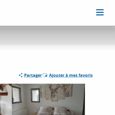
FR
Accessibilité
Recherche
Voir les favoris
Ajouter aux favoris
Partager
Ajouter à mes favoris