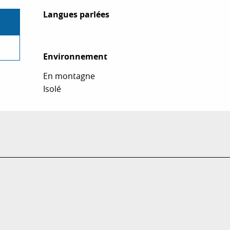
Langues parlées
Langues parlées
Environnement
Environnement
En montagne
Isolé