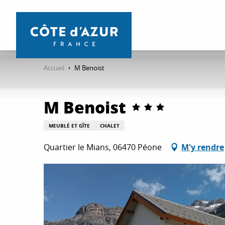
Aller
au
contenu
principal
Accueil
M Benoist
M Benoist
MEUBLÉ ET GÎTE
CHALET
Quartier le Mians, 06470 Péone
M'y rendre