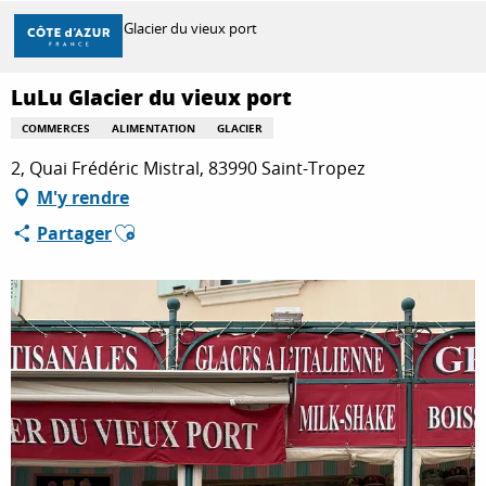
Aller
Accueil
LuLu Glacier du vieux port
au
contenu
principal
LuLu Glacier du vieux port
DÉCOUVRIR
COMMERCES
ALIMENTATION
GLACIER
2, Quai Frédéric Mistral, 83990 Saint-Tropez
À FAIRE
M'y rendre
Ajouter aux favoris
Partager
SÉJOURNER