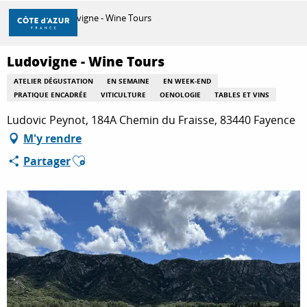
Aller
Accueil
Ludovigne - Wine Tours
au
contenu
principal
Ludovigne - Wine Tours
DÉCOUVRIR
ATELIER DÉGUSTATION
EN SEMAINE
EN WEEK-END
PRATIQUE ENCADRÉE
VITICULTURE
OENOLOGIE
TABLES ET VINS
À FAIRE
Ludovic Peynot, 184A Chemin du Fraisse, 83440 Fayence
M'y rendre
Ajouter aux favoris
Partager
SÉJOURNER