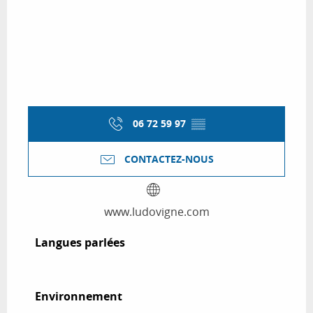
06 72 59 97
▒▒
CONTACTEZ-NOUS
www.ludovigne.com
Langues parlées
Langues parlées
Environnement
Environnement