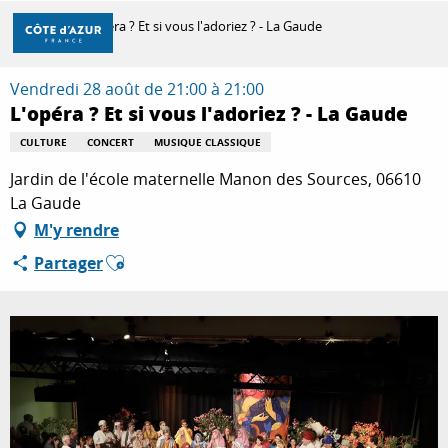
Aller
Accueil
L'opéra ? Et si vous l'adoriez ? - La Gaude
au
contenu
principal
Vendredi 28 août de 21:00 à 21:00
DÉCOUVRIR
L'opéra ? Et si vous l'adoriez ? - La Gaude
CULTURE
CONCERT
MUSIQUE CLASSIQUE
À FAIRE
Jardin de l'école maternelle Manon des Sources, 06610
La Gaude
M'y rendre
SÉJOURNER
Ajouter aux favoris
Partager