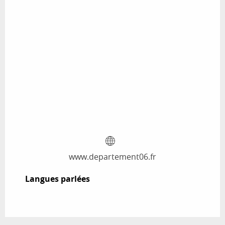
www.departement06.fr
Langues parlées
Langues parlées