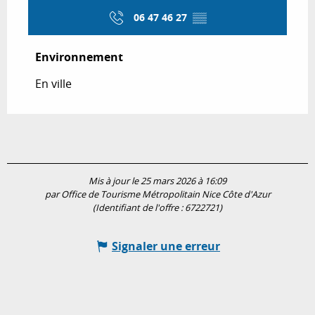
06 47 46 27
▒▒
Environnement
Environnement
En ville
Mis à jour le 25 mars 2026 à 16:09
par Office de Tourisme Métropolitain Nice Côte d'Azur
(Identifiant de l'offre :
6722721
)
Signaler une erreur