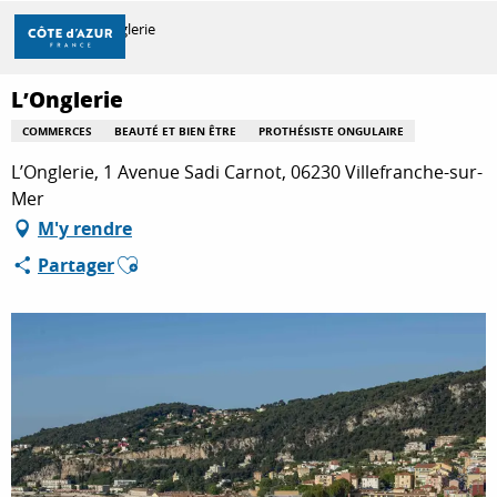
Aller
Accueil
L’Onglerie
au
contenu
principal
L’Onglerie
DÉCOUVRIR
COMMERCES
BEAUTÉ ET BIEN ÊTRE
PROTHÉSISTE ONGULAIRE
L’Onglerie, 1 Avenue Sadi Carnot, 06230 Villefranche-sur-
À FAIRE
Mer
M'y rendre
Ajouter aux favoris
Partager
SÉJOURNER