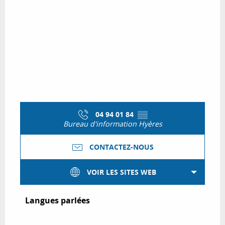
04 94 01 84
▒▒
Bureau d'information Hyères
CONTACTEZ-NOUS
VOIR LES SITES WEB
Langues parlées
Langues parlées