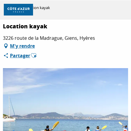
Aller
Accueil
Location kayak
au
contenu
principal
Location kayak
DÉCOUVRIR
3226 route de la Madrague, Giens, Hyères
M'y rendre
À FAIRE
Ajouter aux favoris
Partager
SÉJOURNER