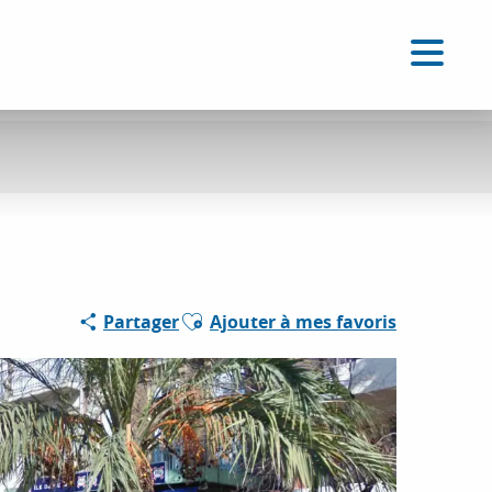
FR
Accessibilité
Recherche
Voir les favoris
Ajouter aux favoris
Partager
Ajouter à mes favoris