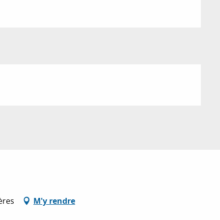
ères
M'y rendre