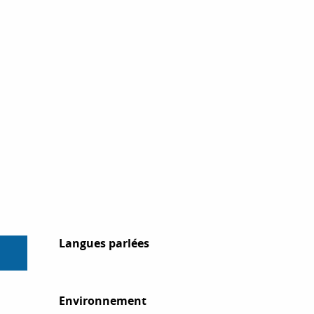
Langues parlées
Langues parlées
Environnement
Environnement