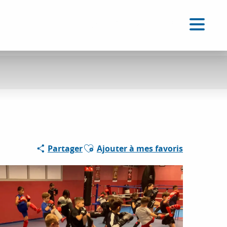
FR
Accessibilité
Recherche
Voir les favoris
Ajouter aux favoris
Partager
Ajouter à mes favoris