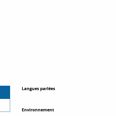
Langues parlées
Langues parlées
Environnement
Environnement