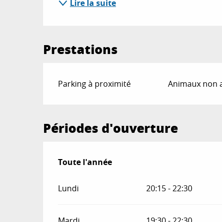
Lire la suite
Prestations
Parking à proximité
Animaux non 
Périodes d'ouverture
Toute l'année
Toute l'année
Lundi
20:15 - 22:30
Mardi
19:30 - 22:30