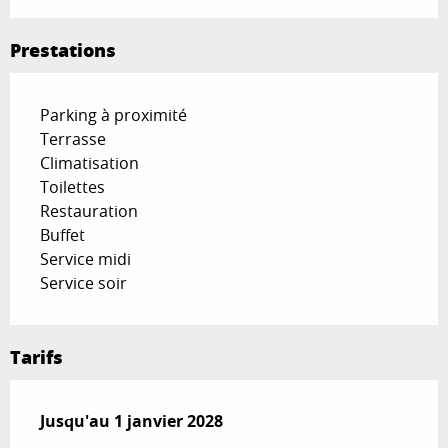
Prestations
Parking à proximité
Terrasse
Climatisation
Toilettes
Restauration
Buffet
Service midi
Service soir
Tarifs
Du
Jusqu'au
1 janvier 2026
1 janvier 2028
au
1 janvier 2028