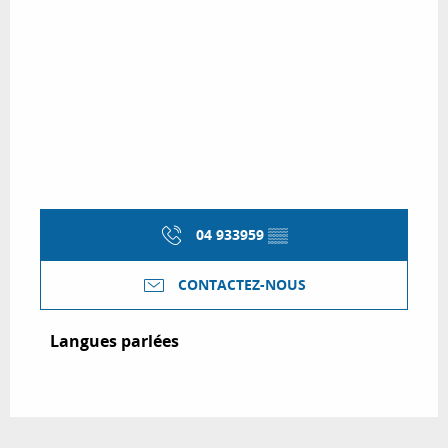
04 933959
▒▒
CONTACTEZ-NOUS
Langues parlées
Langues parlées