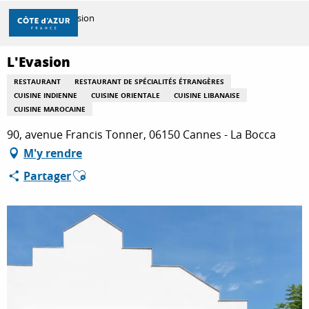
Aller
Accueil
L'Evasion
au
contenu
principal
L'Evasion
DÉCOUVRIR
RESTAURANT
RESTAURANT DE SPÉCIALITÉS ÉTRANGÈRES
CUISINE INDIENNE
CUISINE ORIENTALE
CUISINE LIBANAISE
CUISINE MAROCAINE
À FAIRE
90, avenue Francis Tonner, 06150 Cannes - La Bocca
M'y rendre
SÉJOURNER
Ajouter aux favoris
Partager