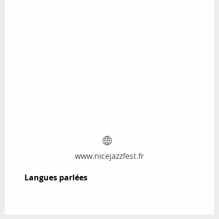
www.nicejazzfest.fr
Langues parlées
Langues parlées