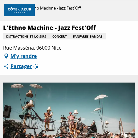
Aller
Accueil
L'Ethno Machine - Jazz Fest'Off
au
contenu
principal
L'Ethno Machine - Jazz Fest'Off
DÉCOUVRIR
DISTRACTIONS ET LOISIRS
CONCERT
FANFARES BANDAS
Rue Masséna, 06000 Nice
À FAIRE
M'y rendre
Ajouter aux favoris
Partager
SÉJOURNER