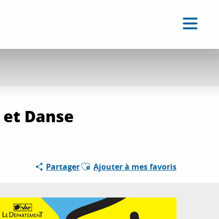
FR
Accessibilité
Recherche
Voir les favoris
 et Danse
Ajouter aux favoris
Partager
Ajouter à mes favoris