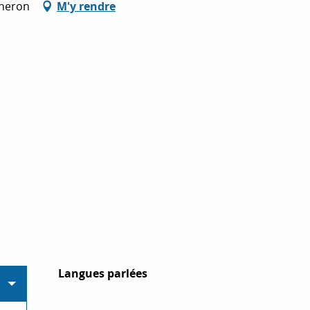
nneron
M'y rendre
Langues parlées
Langues parlées