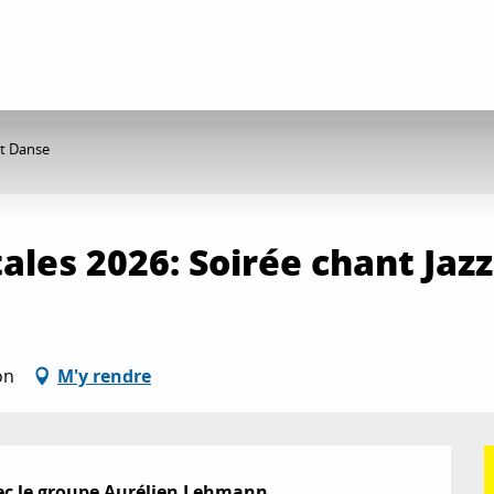
et Danse
les 2026: Soirée chant Jazz
on
M'y rendre
vec le groupe Aurélien Lehmann.