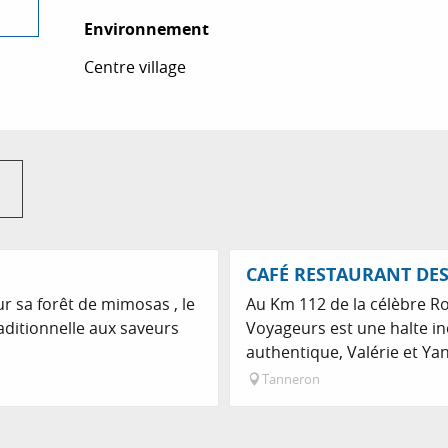
Environnement
Environnement
Centre village
CAFÉ RESTAURANT DE
r sa forêt de mimosas , le
Au Km 112 de la célèbre R
raditionnelle aux saveurs
Voyageurs est une halte 
authentique, Valérie et Yan
Tanneron