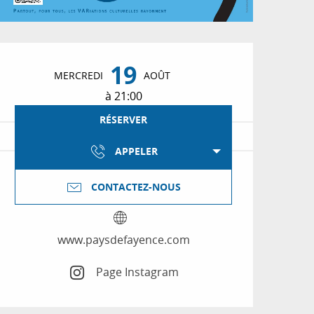
Ouverture et coordon
19
MERCREDI
AOÛT
à 21:00
RÉSERVER
APPELER
CONTACTEZ-NOUS
www.paysdefayence.com
Page Instagram