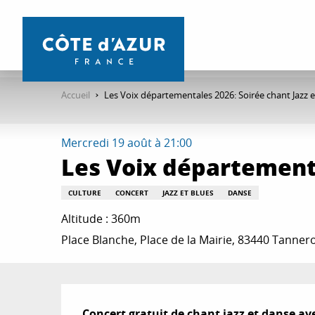
Aller
au
contenu
principal
Accueil
Les Voix départementales 2026: Soirée chant Jazz 
Mercredi 19 août à 21:00
Les Voix départementa
CULTURE
CONCERT
JAZZ ET BLUES
DANSE
Altitude : 360m
Place Blanche, Place de la Mairie, 83440 Tanner
Description
Concert gratuit de chant jazz et danse a