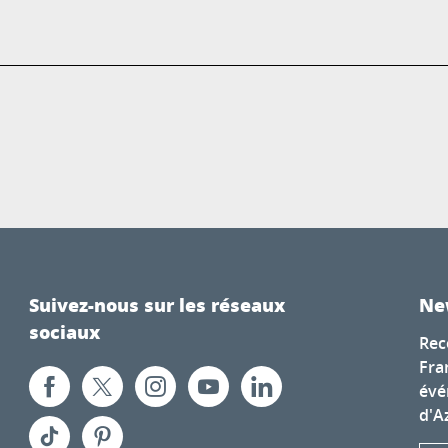
Suivez-nous sur les réseaux
Ne
sociaux
Rec
Fra
évé
d'A