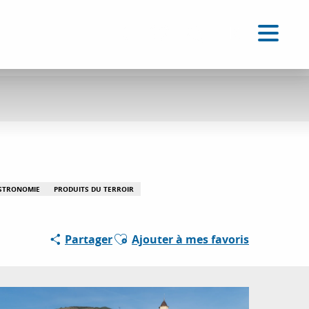
FR
Accessibilité
Recherche
Voir les favoris
STRONOMIE
PRODUITS DU TERROIR
Ajouter aux favoris
Partager
Ajouter à mes favoris