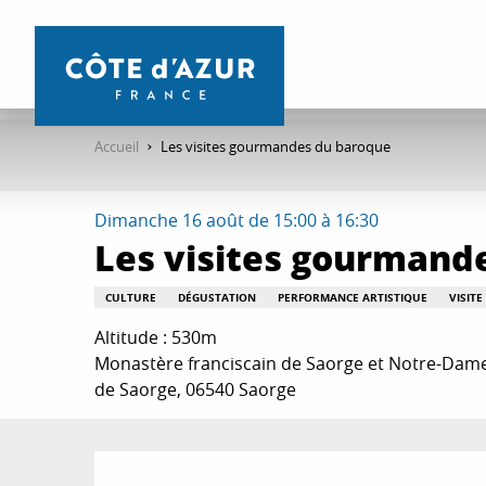
Aller
au
contenu
principal
Accueil
Les visites gourmandes du baroque
Dimanche 16 août de 15:00 à 16:30
Les visites gourmand
CULTURE
DÉGUSTATION
PERFORMANCE ARTISTIQUE
VISIT
Altitude : 530m
Monastère franciscain de Saorge et Notre-Dame
de Saorge, 06540 Saorge
Description