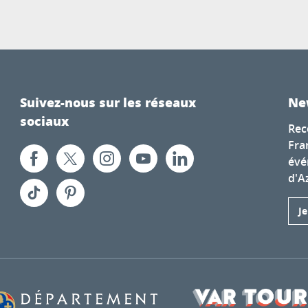
Suivez-nous sur les réseaux
Ne
sociaux
Rec
Fra
évé
d'A
J