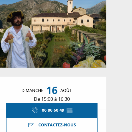
Ouverture et coordon
16
DIMANCHE
AOÛT
De 15:00 à 16:30
06 86 60 49
▒▒
CONTACTEZ-NOUS