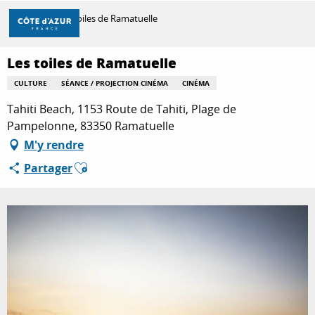
Aller
Accueil
Les toiles de Ramatuelle
au
contenu
principal
Les toiles de Ramatuelle
DÉCOUVRIR
CULTURE
SÉANCE / PROJECTION CINÉMA
CINÉMA
Tahiti Beach, 1153 Route de Tahiti, Plage de
À FAIRE
Pampelonne, 83350 Ramatuelle
M'y rendre
Ajouter aux favoris
Partager
SÉJOURNER