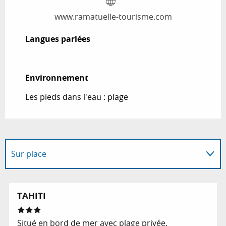
www.ramatuelle-tourisme.com
Langues parlées
Langues parlées
Environnement
Environnement
Les pieds dans l'eau : plage
Sur place
En lien avec
TAHITI
Situé en bord de mer avec plage privée.