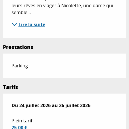
leurs rêves en viager à Nicolette, une dame qui 
semble...
Lire la suite
Prestations
Parking
Tarifs
Du
Du
24 juillet 2026
24 juillet 2026
au
au
26 juillet 2026
26 juillet 2026
Plein tarif
25,00 €