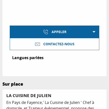
APPELER
CONTACTEZ-NOUS
Langues parlées
Langues parlées
Sur place
LA CUISINE DE JULIEN
En Pays de Fayence,' La Cuisine de Julien ' Chef à
domicile, et Traiteur évènementiel, propose des