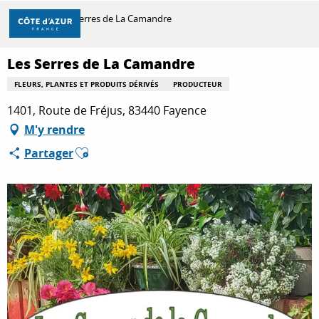
Aller
Accueil
Les Serres de La Camandre
au
contenu
principal
Les Serres de La Camandre
DÉCOUVRIR
FLEURS, PLANTES ET PRODUITS DÉRIVÉS
PRODUCTEUR
1401, Route de Fréjus, 83440 Fayence
À FAIRE
M'y rendre
Ajouter aux favoris
Partager
SÉJOURNER