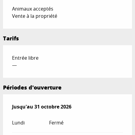
Animaux acceptés
Vente à la propriété
Tarifs
Entrée libre
—
Périodes d'ouverture
Du
Jusqu'au
3 février 2026
31 octobre 2026
au
31 octobre 2026
Lundi
Fermé