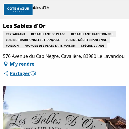
Aller
Accueil
Les Sables d'Or
au
contenu
principal
Les Sables d'Or
DÉCOUVRIR
RESTAURANT
RESTAURANT DE PLAGE
RESTAURANT TRADITIONNEL
CUISINE TRADITIONNELLE FRANÇAISE
CUISINE MÉDITERRANÉENNE
POISSON
PROPOSE DES PLATS FAITS MAISON
SPÉCIAL VIANDE
À FAIRE
576 Avenue du Cap Nègre, Cavalière, 83980 Le Lavandou
M'y rendre
SÉJOURNER
Ajouter aux favoris
Partager