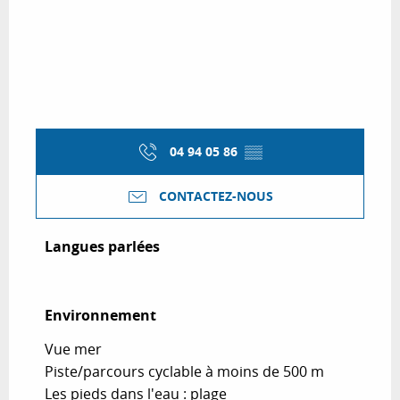
04 94 05 86
▒▒
CONTACTEZ-NOUS
Langues parlées
Langues parlées
Environnement
Environnement
Vue mer
Piste/parcours cyclable à moins de 500 m
Les pieds dans l'eau : plage