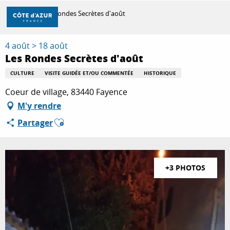
Aller
Accueil
Les Rondes Secrètes d'août
au
contenu
principal
4 août > 18 août
DÉCOUVRIR
Les Rondes Secrètes d'août
CULTURE
VISITE GUIDÉE ET/OU COMMENTÉE
HISTORIQUE
À FAIRE
Coeur de village, 83440 Fayence
M'y rendre
Ajouter aux favoris
Partager
SÉJOURNER
+3 PHOTOS