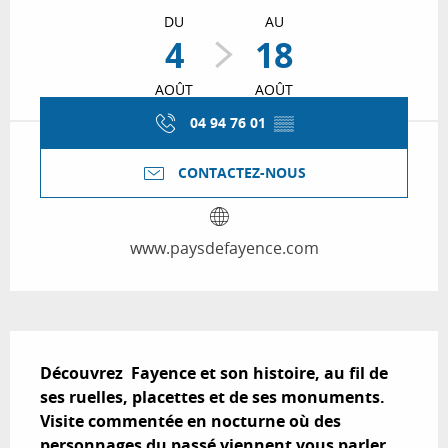
DU
AU
4
18
AOÛT
AOÛT
04 94 76 01
▒▒
CONTACTEZ-NOUS
www.paysdefayence.com
Description
Découvrez  Fayence et son histoire, au fil de 
ses ruelles, placettes et de ses monuments. 
Visite commentée en nocturne où des 
personnages du passé viennent vous parler 