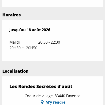
Horaires
Du
Jusqu'au
4 août 2026
18 août 2026
au
18 août 2026
Mardi
20:30 - 22:30
20H30 et 20H50
Localisation
Les Rondes Secrètes d'août
Coeur de village, 83440 Fayence
M'y rendre