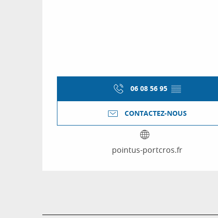
06 08 56 95
▒▒
CONTACTEZ-NOUS
pointus-portcros.fr