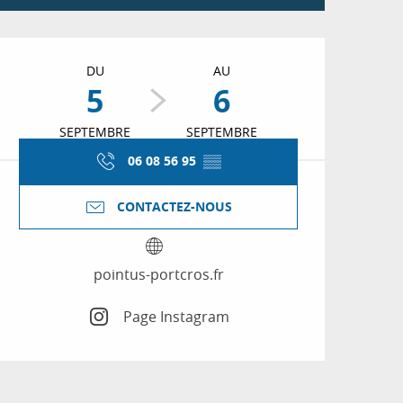
Ouverture et coordon
DU
AU
5
6
SEPTEMBRE
SEPTEMBRE
06 08 56 95
▒▒
CONTACTEZ-NOUS
pointus-portcros.fr
Page Instagram