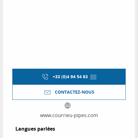
+33 (0)4 94 54 63
▒▒
CONTACTEZ-NOUS
www.courrieu-pipes.com
Langues parlées
Langues parlées