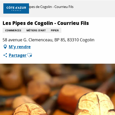
Aller
Accueil
Les Pipes de Cogolin - Courrieu Fils
au
contenu
principal
Les Pipes de Cogolin - Courrieu Fils
DÉCOUVRIR
COMMERCES
MÉTIERS D’ART
PIPIER
58 avenue G. Clemenceau, BP 85, 83310 Cogolin
À FAIRE
M'y rendre
Ajouter aux favoris
Partager
SÉJOURNER