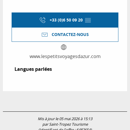
+33 (0)6 50 09 20
▒▒
CONTACTEZ-NOUS
www.lespetitsvoyagesdazur.com
Langues parlées
Langues parlées
Mis à jour le 05 mai 2026 à 15:13
par Saint-Tropez Tourisme
(Identifiant de l'offre :
6482654
)