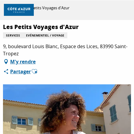
Aller
Accueil
Les Petits Voyages d'Azur
au
contenu
principal
Les Petits Voyages d'Azur
DÉCOUVRIR
SERVICES
EVÉNEMENTIEL / VOYAGE
9, boulevard Louis Blanc, Espace des Lices, 83990 Saint-
À FAIRE
Tropez
M'y rendre
Ajouter aux favoris
Partager
SÉJOURNER