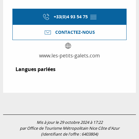
+33(0)4 93 54 75
▒▒
CONTACTEZ-NOUS
www.les-petits-galets.com
Langues parlées
Langues parlées
Mis à jour le 29 octobre 2024 à 17:22
par Office de Tourisme Métropolitain Nice Côte d'Azur
(Identifiant de l'offre :
6403804
)