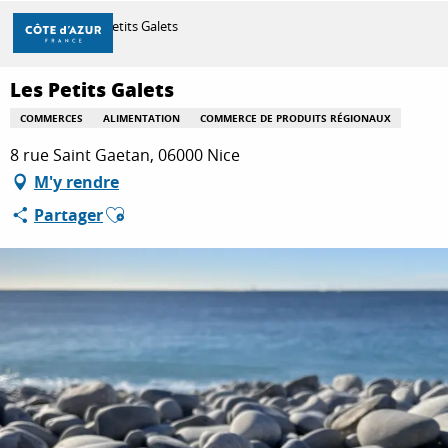
Aller
Accueil
Les Petits Galets
au
contenu
principal
Les Petits Galets
DÉCOUVRIR
COMMERCES
ALIMENTATION
COMMERCE DE PRODUITS RÉGIONAUX
8 rue Saint Gaetan, 06000 Nice
À FAIRE
M'y rendre
Ajouter aux favoris
Partager
SÉJOURNER