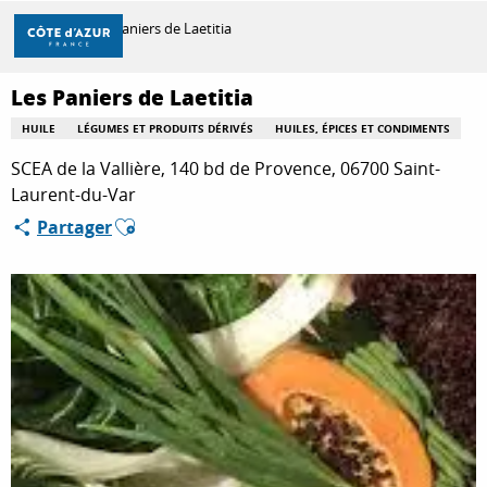
Aller
Accueil
Les Paniers de Laetitia
au
contenu
principal
Les Paniers de Laetitia
DÉCOUVRIR
HUILE
LÉGUMES ET PRODUITS DÉRIVÉS
HUILES, ÉPICES ET CONDIMENTS
SCEA de la Vallière, 140 bd de Provence, 06700 Saint-
À FAIRE
Laurent-du-Var
Ajouter aux favoris
Partager
SÉJOURNER