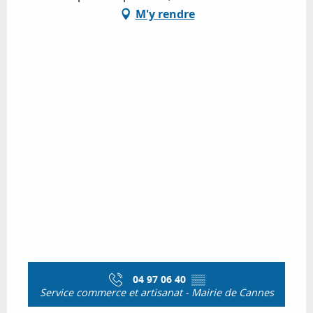
M'y rendre
04 97 06 40
▒▒
Service commerce et artisanat - Mairie de Cannes