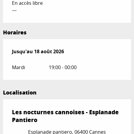
En accès libre
—
Horaires
Du
Jusqu'au
7 juillet 2026
18 août 2026
au
18 août 2026
Mardi
19:00 - 00:00
Localisation
Les nocturnes cannoises - Esplanade
Pantiero
Esplanade pantiero, 06400 Cannes