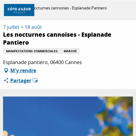
Aller
Accueil
Les nocturnes cannoises - Esplanade Pantiero
au
contenu
principal
7 juillet > 18 août
DÉCOUVRIR
Les nocturnes cannoises - Esplanade
Pantiero
À FAIRE
MANIFESTATIONS COMMERCIALES
MARCHÉ
Esplanade pantiero, 06400 Cannes
M'y rendre
SÉJOURNER
Ajouter aux favoris
Partager