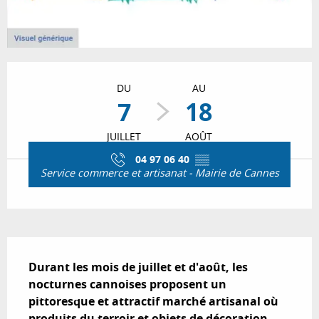
Ouverture et coordonnées
DU
AU
7
18
JUILLET
AOÛT
04 97 06 40
▒▒
Service commerce et artisanat - Mairie de Cannes
Description
Durant les mois de juillet et d'août, les 
nocturnes cannoises proposent un 
pittoresque et attractif marché artisanal où 
produits du terroir et objets de décoration 