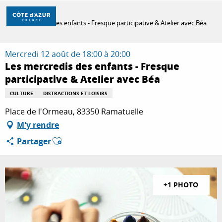
Aller
Accueil
au
Les mercredis des enfants - Fresque participative & Atelier avec Béa
contenu
principal
DÉCOUVRIR
Mercredi 12 août de 18:00 à 20:00
Les mercredis des enfants - Fresque
participative & Atelier avec Béa
À FAIRE
CULTURE
DISTRACTIONS ET LOISIRS
Place de l'Ormeau, 83350 Ramatuelle
SÉJOURNER
M'y rendre
Ajouter aux favoris
Partager
+1 PHOTO