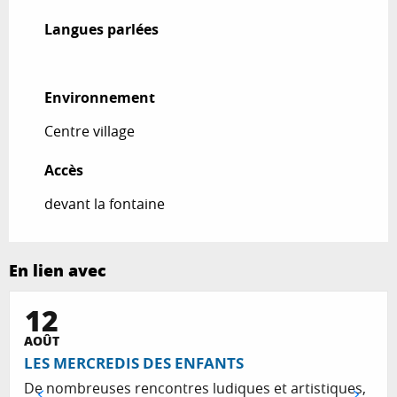
Langues parlées
Langues parlées
Environnement
Environnement
Centre village
Accès
Accès
devant la fontaine
En lien avec
12
AOÛT
LES MERCREDIS DES ENFANTS
De nombreuses rencontres ludiques et artistiques,