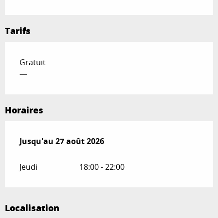
Tarifs
Gratuit
—
Horaires
Du
Jusqu'au
2 juillet 2026
27 août 2026
au
27 août 2026
Jeudi
18:00 - 22:00
Localisation