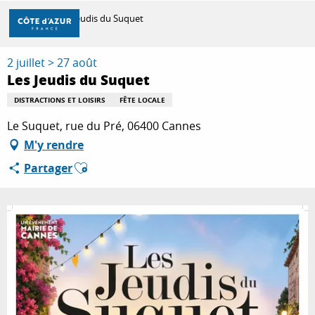
Aller
Accueil
Les Jeudis du Suquet
au
contenu
principal
2 juillet > 27 août
DÉCOUVRIR
Les Jeudis du Suquet
DISTRACTIONS ET LOISIRS
FÊTE LOCALE
À FAIRE
Le Suquet, rue du Pré, 06400 Cannes
M'y rendre
Ajouter aux favoris
Partager
SÉJOURNER