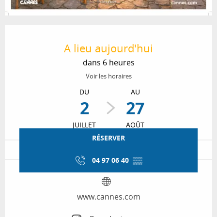
Ouverture et coordonnées
A lieu aujourd'hui
dans 6 heures
Voir les horaires
DU
AU
2
27
JUILLET
AOÛT
RÉSERVER
04 97 06 40
▒▒
www.cannes.com