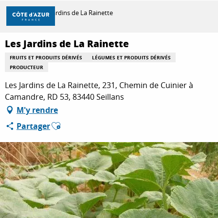
Aller
Accueil
Les Jardins de La Rainette
au
contenu
principal
Les Jardins de La Rainette
DÉCOUVRIR
FRUITS ET PRODUITS DÉRIVÉS
LÉGUMES ET PRODUITS DÉRIVÉS
PRODUCTEUR
À FAIRE
Les Jardins de La Rainette, 231, Chemin de Cuinier à
Camandre, RD 53, 83440 Seillans
M'y rendre
SÉJOURNER
Ajouter aux favoris
Partager