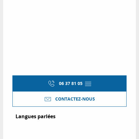
06 37 81 05
▒▒
CONTACTEZ-NOUS
Langues parlées
Langues parlées