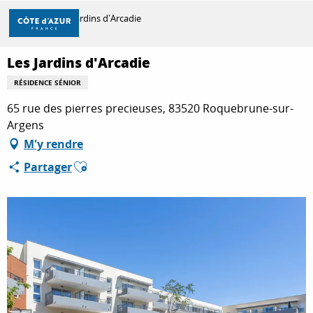
Aller
Accueil
Les Jardins d'Arcadie
au
contenu
principal
Les Jardins d'Arcadie
DÉCOUVRIR
RÉSIDENCE SÉNIOR
65 rue des pierres precieuses, 83520 Roquebrune-sur-
À FAIRE
Argens
M'y rendre
Ajouter aux favoris
Partager
SÉJOURNER