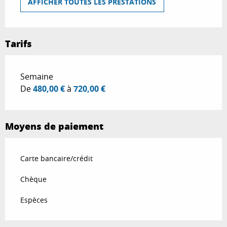
AFFICHER TOUTES LES PRESTATIONS
Tarifs
Tarifs 2026
Semaine
De
480,00 €
à
720,00 €
Moyens de paiement
Carte bancaire/crédit
Chèque
Espèces