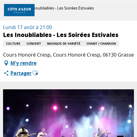
Aller
Accueil
Les Inoubliables - Les Soirées Estivales
au
contenu
principal
Lundi 17 août à 21:00
DÉCOUVRIR
Les Inoubliables - Les Soirées Estivales
CULTURE
CONCERT
MUSIQUE DE VARIÉTÉ
CHANT / CHANSON
À FAIRE
Cours Honoré Cresp, Cours Honoré Cresp, 06130 Grasse
M'y rendre
Ajouter aux favoris
Partager
SÉJOURNER