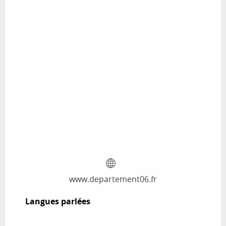
www.departement06.fr
Langues parlées
Langues parlées