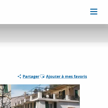
FR
Accessibilité
Recherche
Voir les favoris
Ajouter aux favoris
Partager
Ajouter à mes favoris