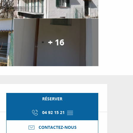
+ 16
Ouverture et coordon
RÉSERVER
04 92 15 21
▒▒
CONTACTEZ-NOUS