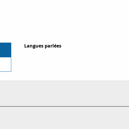
Langues parlées
Langues parlées