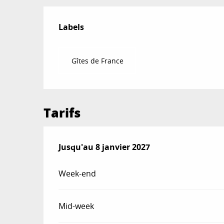
Offres de prestat
Labels
Labels
Gîtes de France
Tarifs
Du
Jusqu'au
20 décembre 2025
8 janvier 2027
au
8 janvier 2027
Week-end
Mid-week