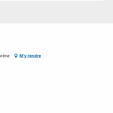
arène
M'y rendre