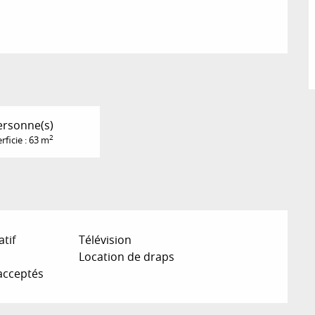
ersonne(s)
2
rficie : 63 m
atif
Télévision
Location de draps
acceptés