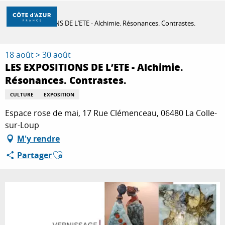
Aller
Accueil
au
LES EXPOSITIONS DE L’ETE - Alchimie. Résonances. Contrastes.
contenu
principal
DÉCOUVRIR
18 août > 30 août
LES EXPOSITIONS DE L’ETE - Alchimie.
Résonances. Contrastes.
À FAIRE
CULTURE
EXPOSITION
Espace rose de mai, 17 Rue Clémenceau, 06480 La Colle-
SÉJOURNER
sur-Loup
M'y rendre
Ajouter aux favoris
Partager