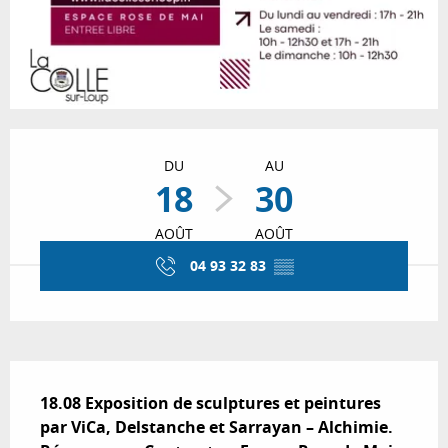
Ouverture et coordonnées
DU
AU
18
30
AOÛT
AOÛT
04 93 32 83
▒▒
Description
18.08 Exposition de sculptures et peintures 
par ViCa, Delstanche et Sarrayan – Alchimie. 