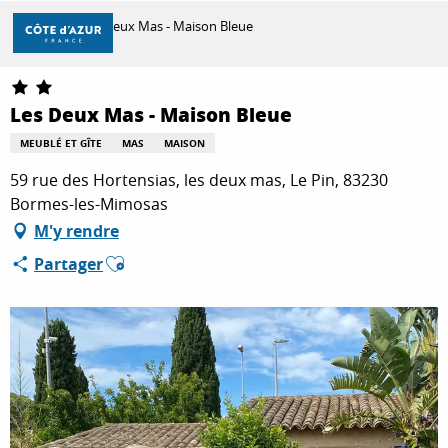
Aller
Accueil
Les Deux Mas - Maison Bleue
au
contenu
principal
DÉCOUVRIR
Les Deux Mas - Maison Bleue
MEUBLÉ ET GÎTE
MAS
MAISON
À FAIRE
59 rue des Hortensias, les deux mas, Le Pin, 83230
Bormes-les-Mimosas
M'y rendre
SÉJOURNER
Ajouter aux favoris
Partager