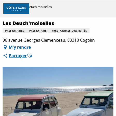
Aller
Accueil
Les Deuch'moiselles
au
contenu
principal
Les Deuch'moiselles
DÉCOUVRIR
PRESTATAIRES
PRESTATAIRE
PRESTATAIRES D'ACTIVITÉS
96 avenue Georges Clemenceau, 83310 Cogolin
À FAIRE
M'y rendre
Ajouter aux favoris
Partager
SÉJOURNER