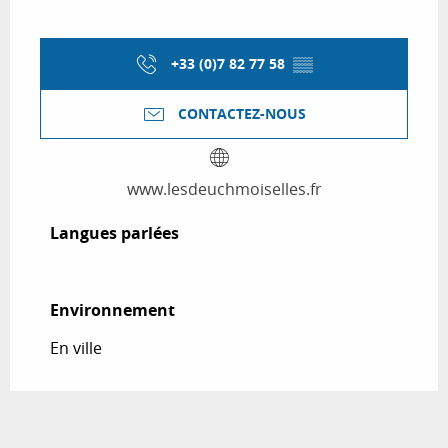
+33 (0)7 82 77 58
▒▒
CONTACTEZ-NOUS
www.lesdeuchmoiselles.fr
Langues parlées
Langues parlées
Environnement
Environnement
En ville